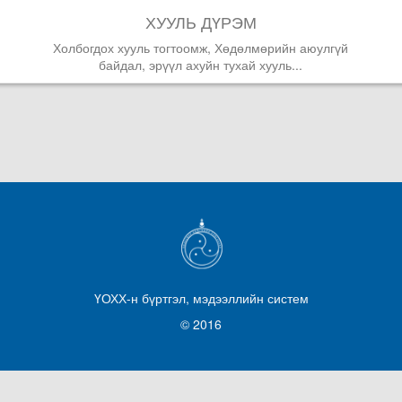
ХУУЛЬ ДҮРЭМ
Холбогдох хууль тогтоомж, Хөдөлмөрийн аюулгүй
байдал, эрүүл ахуйн тухай хууль...
ҮОХХ-н бүртгэл, мэдээллийн систем
© 2016