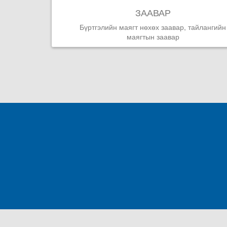
ЗААВАР
Бүртгэлийн маягт нөхөх заавар, тайлангийн
маягтын заавар