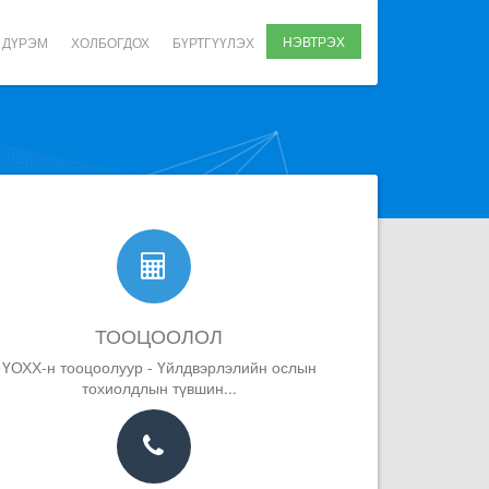
НЭВТРЭХ
 ДҮРЭМ
ХОЛБОГДОХ
БҮРТГҮҮЛЭХ
ТООЦООЛОЛ
ҮОХХ-н тооцоолуур - Үйлдвэрлэлийн ослын
тохиолдлын түвшин...