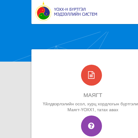
МАЯГТ
Үйлдвэрлэлийн осол, хурц хордлогын бүртгэл
Маягт-ҮОХХ1, татах авах