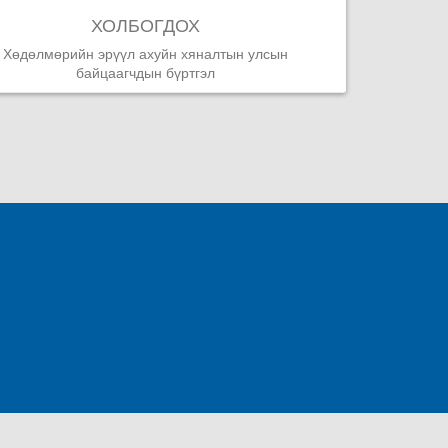
ХОЛБОГДОХ
Хөдөлмөрийн эрүүл ахуйн хяналтын улсын
байцаагчдын бүртгэл